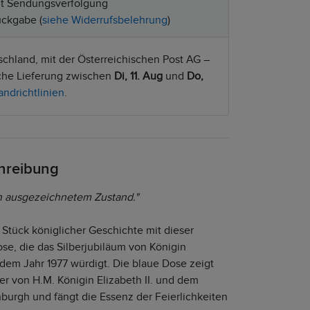
t Sendungsverfolgung
ckgabe (
siehe Widerrufsbelehrung
)
chland, mit der Österreichischen Post AG –
iche Lieferung zwischen
Di, 11. Aug
und
Do,
andrichtlinien
.
chreibung
 in ausgezeichnetem Zustand."
 Stück königlicher Geschichte mit dieser
se, die das Silberjubiläum von Königin
s dem Jahr 1977 würdigt. Die blaue Dose zeigt
er von H.M. Königin Elizabeth II. und dem
burgh und fängt die Essenz der Feierlichkeiten