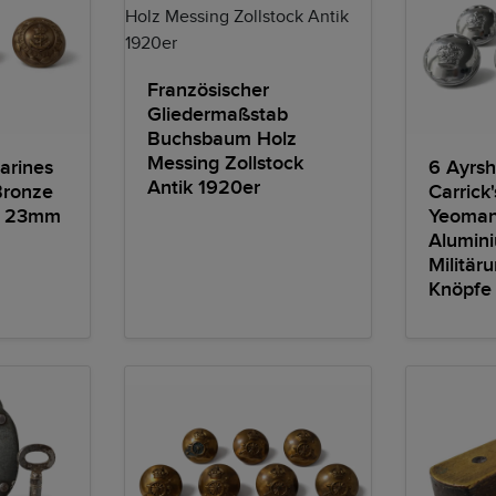
Französischer
Gliedermaßstab
Buchsbaum Holz
Messing Zollstock
arines
6 Ayrshi
Antik 1920er
Bronze
Carrick
e 23mm
Yeomanr
Alumini
Militä
Knöpfe