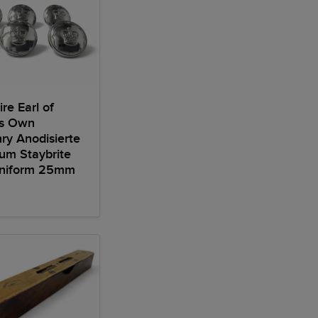
re Earl of
's Own
y Anodisierte
um Staybrite
runiform 25mm