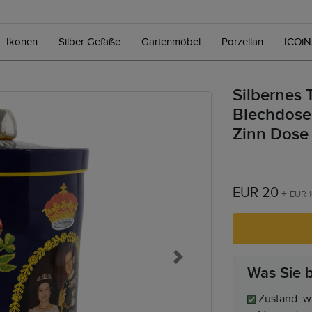
Ikonen
Silber Gefäße
Gartenmöbel
Porzellan
ICOi
Silbernes 
Blechdose
Zinn Dose
EUR 20
+
EUR 
Next
Was Sie
Zustand: wi