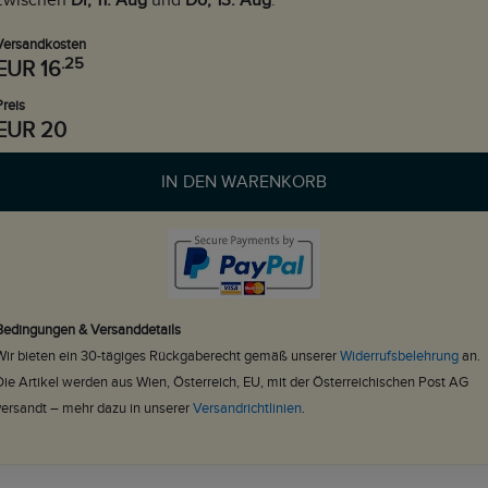
zwischen
Di, 11. Aug
und
Do, 13. Aug
.
Versandkosten
.25
EUR 16
Preis
EUR 20
IN DEN WARENKORB
Bedingungen & Versanddetails
Wir bieten ein 30-tägiges Rückgaberecht gemäß unserer
Widerrufsbelehrung
an.
Die Artikel werden aus Wien, Österreich, EU, mit der Österreichischen Post AG
versandt – mehr dazu in unserer
Versandrichtlinien
.