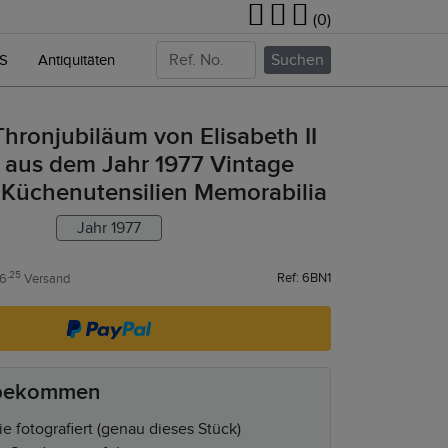
(0)
Suchen
NS
Antiquitäten
Thronjubiläum von Elisabeth II
 aus dem Jahr 1977 Vintage
 Küchenutensilien Memorabilia
Jahr 1977
.25
Ref: 6BN1
16
Versand
 bekommen
e fotografiert (genau dieses Stück)