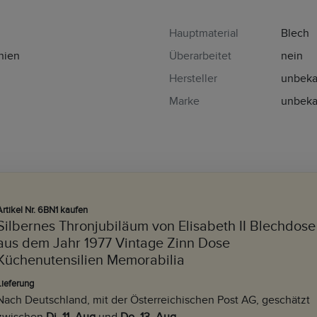
Hauptmaterial
Blech
nien
Überarbeitet
nein
Hersteller
unbeka
Marke
unbeka
Artikel Nr. 6BN1 kaufen
Silbernes Thronjubiläum von Elisabeth II Blechdose
aus dem Jahr 1977 Vintage Zinn Dose
Küchenutensilien Memorabilia
Lieferung
Nach Deutschland, mit der Österreichischen Post AG, geschätzt