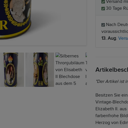
Versand mi
30 Tage Rü
Nach Deuts
voraussichtl
13. Aug
.
Vers
Artikelbes
"Der Artikel ist
Besitzen Sie ein
Vintage-Blechdo
Elizabeth II. au
farbenfrohe Bild
Herzog von Edin