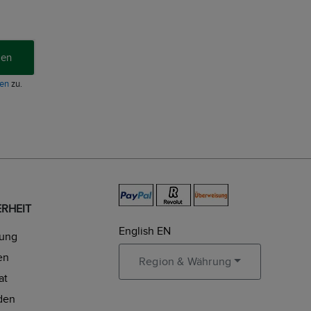
ren
en
zu.
RHEIT
English EN
rung
en
Region & Währung
at
den