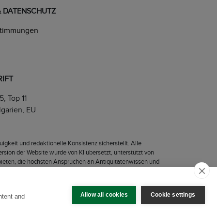
& DATENSCHUTZ
stimmungen
IFT
 5, Top 11
garien, EU
igkeit und redaktionelle Konsistenz sicherstellt. Alle
sion der Website wurde von KI übersetzt, unterstützt von
u bieten, die höchsten Ansprüchen an Antiquitätenwissen und
Allow all cookies
Cookie settings
ntent and