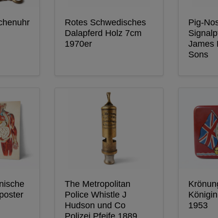
chenuhr
Rotes Schwedisches
Pig-Nos
Dalapferd Holz 7cm
Signalp
1970er
James 
Sons
nische
The Metropolitan
Krönun
poster
Police Whistle J
Königin
Hudson und Co
1953
Polizei Pfeife 1889