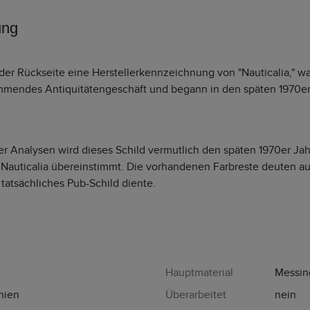
ung
der Rückseite eine Herstellerkennzeichnung von "Nauticalia," was
mendes Antiquitätengeschäft und begann in den späten 1970er 
ler Analysen wird dieses Schild vermutlich den späten 1970er Ja
Nauticalia übereinstimmt. Die vorhandenen Farbreste deuten au
s tatsächliches Pub-Schild diente.
Hauptmaterial
Messin
nien
Überarbeitet
nein