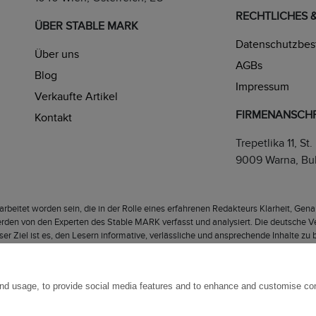
RECHTLICHES 
ÜBER STABLE MARK
Datenschutzbe
Über uns
AGBs
Blog
Impressum
Verkaufte Artikel
FIRMENANSCHR
Kontakt
Trepetlika 11, St.
9009 Warna, Bul
rbeitet worden sein, die in der Rolle eines erfahrenen Redakteurs Klarheit, Genau
den von den Experten des Stable MARK verfasst und analysiert. Die deutsche Ver
ser Ziel ist es, den Lesern informative, verlässliche und ansprechende Inhalte z
and usage, to provide social media features and to enhance and customise co