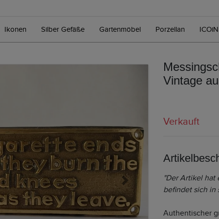
Ikonen
Silber Gefäße
Gartenmöbel
Porzellan
ICOi
Messingsch
Vintage au
Verkauft
Artikelbesc
"Der Artikel hat
Next
befindet sich in
Authentischer g