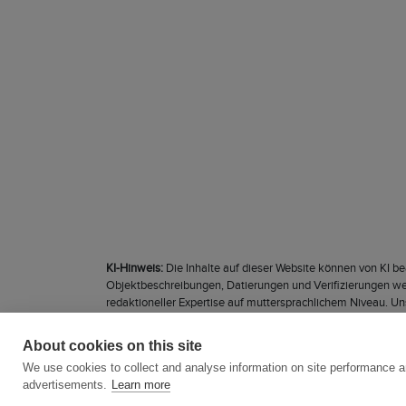
KI-Hinweis:
Die Inhalte auf dieser Website können von KI bea
Objektbeschreibungen, Datierungen und Verifizierungen wer
redaktioneller Expertise auf muttersprachlichem Niveau. Un
-wertschätzung gerecht werden.
About cookies on this site
We use cookies to collect and analyse information on site performance 
advertisements.
Learn more