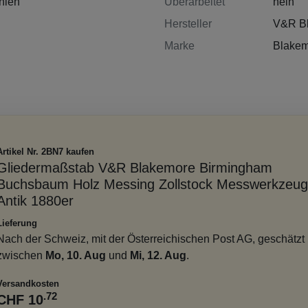
nien
Überarbeitet
nein
Hersteller
V&R B
Marke
Blake
Artikel Nr. 2BN7 kaufen
Gliedermaßstab V&R Blakemore Birmingham
Buchsbaum Holz Messing Zollstock Messwerkzeug
Antik 1880er
Lieferung
Nach der Schweiz, mit der Österreichischen Post AG, geschätzt
zwischen
Mo, 10. Aug
und
Mi, 12. Aug
.
Versandkosten
.72
CHF 10