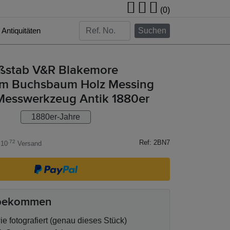
(0)
Antiquitäten
Suchen
ßstab V&R Blakemore
m Buchsbaum Holz Messing
 Messwerkzeug Antik 1880er
1880er-Jahre
Ref: 2BN7
.72
 10
Versand
 bekommen
e fotografiert (genau dieses Stück)