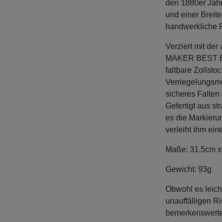
den 1880er Jahr
und einer Breite
handwerkliche P
Verziert mit d
MAKER BEST BOX
faltbare Zollsto
Verriegelungsme
sicheres Falten
Gefertigt aus s
es die Markieru
verleiht ihm ein
Maße: 31.5cm x
Gewicht: 93g
Obwohl es leich
unauffälligen Ri
bemerkenswertem