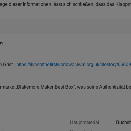
lage dieser Informationen lässt sich schließen, dass das Klap
on
 Grist -
https://livesofthefirstworldwar.iwm.org.uk/lifestory/6660
rmarke „Blakemore Maker Best Box“, was seine Authentizität bes
Hauptmaterial
Buchs