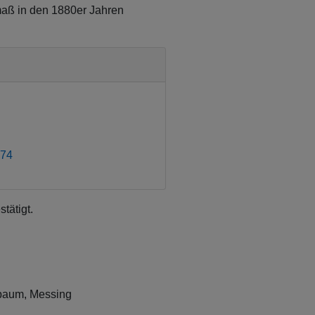
pmaß in den 1880er Jahren
974
tätigt.
baum, Messing