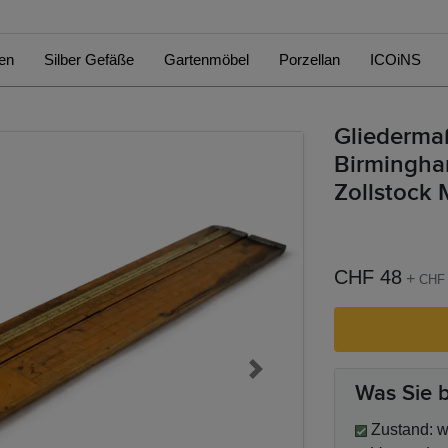
en
Silber Gefäße
Gartenmöbel
Porzellan
ICOiNS
Gliederma
Birmingha
Zollstock
CHF 48
+
CHF
Next
Was Sie
Zustand: wi