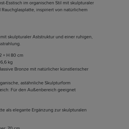
st-Esstisch im organischen Stil mit skulpturaler
Rauchglasplatte, inspiriert von natürlichem
mit skulpturaler Aststruktur und einer ruhigen,
strahlung.
2 × H 80 cm
6,6 kg
Massive Bronze mit natürlicher künstlerischer
ganische, astähnliche Skulpturform
reich: Für den Außenbereich geeignet
tte als elegante Ergänzung zur skulpturalen
er: 70 cm