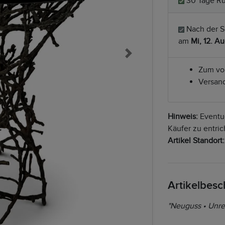
30 Tage Rü
Nach der S
am
Mi, 12. A
Next
Zum vol
Versand
Hinweis:
Eventue
Käufer zu entric
Artikel Standort:
Artikelbes
"Neuguss • Unre