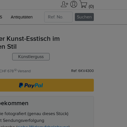
(0)
Suchen
NS
Antiquitäten
er Kunst-Esstisch im
n Stil
Künstlerguss
.12
Ref: 6KV4300
CHF 678
Versand
 bekommen
e fotografiert (genau dieses Stück)
t Sendungsverfolgung