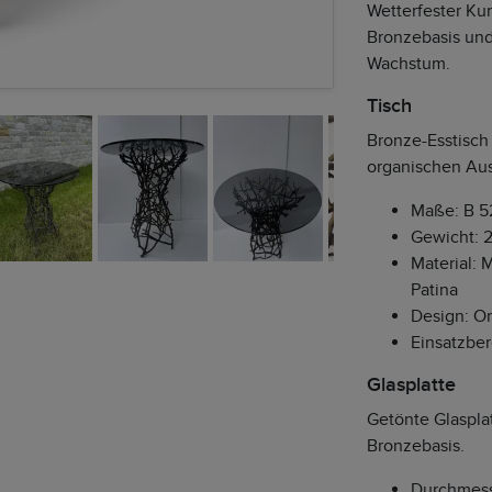
Wetterfester Kun
Bronzebasis und 
Wachstum.
Tisch
Bronze-Esstisch 
organischen Aus
Maße: B 5
Gewicht: 2
Material: 
Patina
Design: Or
Einsatzbe
Glasplatte
Getönte Glaspla
Bronzebasis.
Durchmess