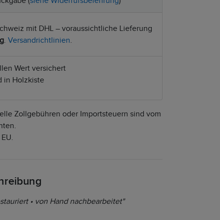
ckgabe (
siehe Widerrufsbelehrung
)
chweiz mit DHL – voraussichtliche Lieferung
ug
.
Versandrichtlinien
.
len Wert versichert
 in Holzkiste
lle Zollgebühren oder Importsteuern sind vom
hten.
EU.
chreibung
stauriert • von Hand nachbearbeitet"