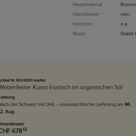
Hauptmaterial
Bronze
Überarbeitet
nein
Hersteller
n.a.
Marke
Stable
Artikel Nr. 6KV4300 kaufen
Wetterfester Kunst-Esstisch im organischen Stil
Lieferung
Nach der Schweiz mit DHL – voraussichtliche Lieferung am
Mi,
12. Aug
.
Versandkosten
.12
CHF 678