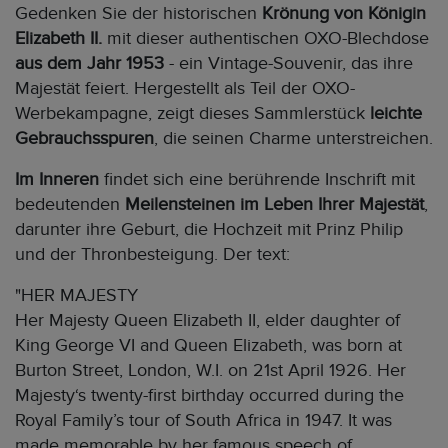
Gedenken Sie der historischen
Krönung von Königin
Elizabeth II.
mit dieser authentischen OXO-Blechdose
aus dem Jahr 1953
- ein Vintage-Souvenir, das ihre
Majestät feiert. Hergestellt als Teil der OXO-
Werbekampagne, zeigt dieses Sammlerstück
leichte
Gebrauchsspuren
, die seinen Charme unterstreichen.
Im Inneren
findet sich eine berührende Inschrift mit
bedeutenden
Meilensteinen im Leben Ihrer Majestät
,
darunter ihre Geburt, die Hochzeit mit Prinz Philip
und der Thronbesteigung. Der text:
"HER MAJESTY
Her Majesty Queen Elizabeth II, elder daughter of
King George VI and Queen Elizabeth, was born at
Burton Street, London, W.I. on 21st April 1926. Her
Majesty‘s twenty-first birthday occurred during the
Royal Family’s tour of South Africa in 1947. It was
made memorable by her famous speech of