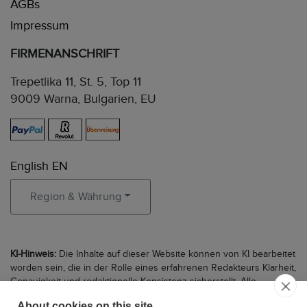
AGBs
Impressum
FIRMENANSCHRIFT
Trepetlika 11, St. 5, Top 11
9009 Warna, Bulgarien, EU
English EN
Region & Währung
KI-Hinweis:
Die Inhalte auf dieser Website können von KI bearbeitet
worden sein, die in der Rolle eines erfahrenen Redakteurs Klarheit,
Genauigkeit und redaktionelle Konsistenz sicherstellt. Alle
Objektbeschreibungen, Datierungen und Verifizierungen werden
About cookies on this site