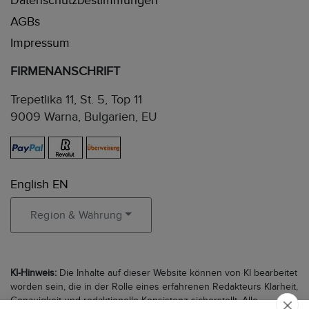
Datenschutzbestimmungen
AGBs
Impressum
FIRMENANSCHRIFT
Trepetlika 11, St. 5, Top 11
9009 Warna, Bulgarien, EU
English EN
Region & Währung
KI-Hinweis:
Die Inhalte auf dieser Website können von KI bearbeitet
worden sein, die in der Rolle eines erfahrenen Redakteurs Klarheit,
Genauigkeit und redaktionelle Konsistenz sicherstellt. Alle