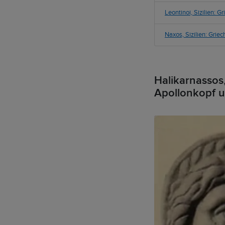
Leontinoi, Sizilien:
Naxos, Sizilien: Grie
Halikarnassos
Apollonkopf u