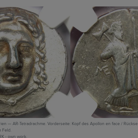
arien — AR-Tetradrachme. Vorderseite: Kopf des Apollon en face / Rücksei
m Feld.
RK - own work.