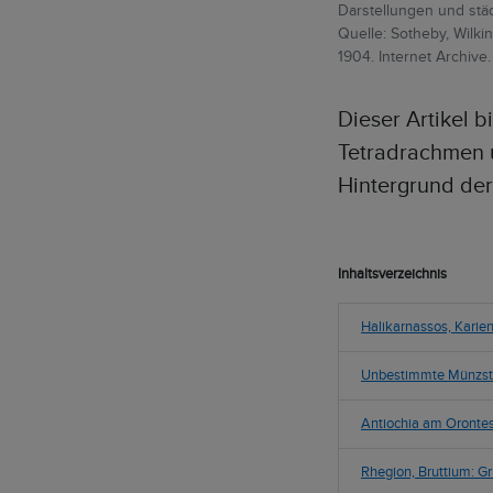
Darstellungen und städ
Quelle: Sotheby, Wilk
1904. Internet Archive.
Dieser Artikel b
Tetradrachmen u
Hintergrund der
Inhaltsverzeichnis
Halikarnassos, Karie
Unbestimmte Münzstät
Antiochia am Orontes
Rhegion, Bruttium: G