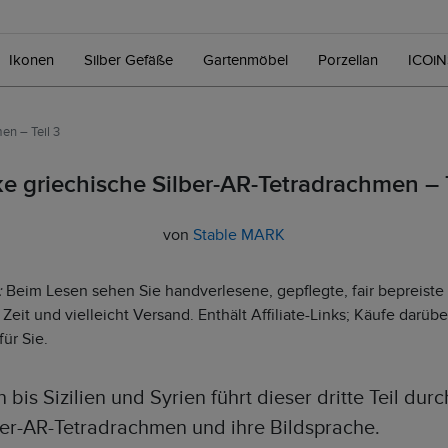
Ikonen
Silber Gefäße
Gartenmöbel
Porzellan
ICOi
en – Teil 3
ke griechische Silber-AR-Tetradrachmen – T
von
Stable MARK
:
Beim Lesen sehen Sie handverlesene, gepflegte, fair bepreiste S
Zeit und vielleicht Versand. Enthält Affiliate-Links; Käufe darüb
ür Sie.
bis Sizilien und Syrien führt dieser dritte Teil du
ber-AR-Tetradrachmen und ihre Bildsprache.