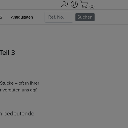
(0)
Suchen
NS
Antiquitäten
eil 3
tücke – oft in Ihrer
er vergüten uns ggf.
rch bedeutende