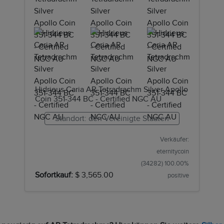
Hidrieus Caria AR Tetradrachm Silver Apollo
Coin 351-344 BC - Certified NGC AU
Standort: den Vereinigte Staaten
Verkäufer:
eternitycoin
(34282) 100.00%
Sofortkauf:
$ 3,565.00
positive