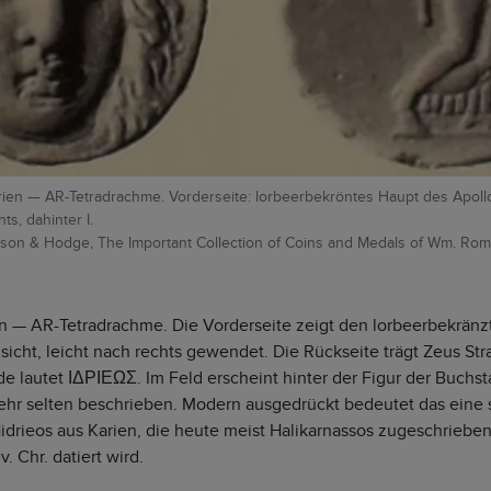
arien — AR-Tetradrachme. Vorderseite: lorbeerbekröntes Haupt des Apollo
ts, dahinter I.
inson & Hodge, The Important Collection of Coins and Medals of Wm. Rom
en — AR-Tetradrachme. Die Vorderseite zeigt den lorbeerbekränz
sicht, leicht nach rechts gewendet. Die Rückseite trägt Zeus Str
e lautet ΙΔΡΙΕΩΣ. Im Feld erscheint hinter der Figur der Buchsta
sehr selten beschrieben. Modern ausgedrückt bedeutet das eine 
idrieos aus Karien, die heute meist Halikarnassos zugeschrieben
. Chr. datiert wird.