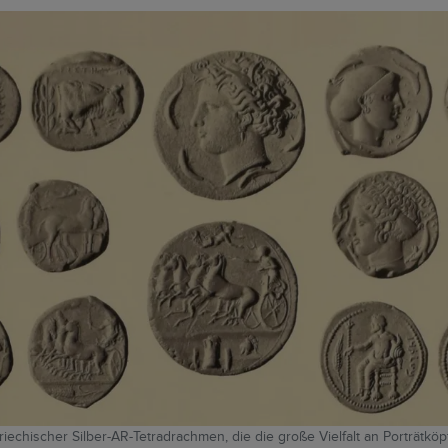
griechischer Silber-AR-Tetradrachmen, die die große Vielfalt an Porträtkö