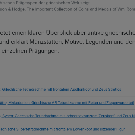
tischen Prägetypen der griechischen Welt zeigt.
inson & Hodge, The Important Collection of Coins and Medals of Wm. Rom
ietet einen klaren Überblick über antike griechisch
nd erklärt Münzstätten, Motive, Legenden und den
 einzelnen Prägungen.
n: Griechische Tetradrachme mit frontalem Apollonkopf und Zeus Stratios
te, Makedonien: Griechische AR Tetradrachme mit Reiter und Ziegenvorderteil
, Syrien: Griechische Tetradrachme mit lorbeerbekränztem Zeuskopf und Zeus 
riechische Silbertetradrachme mit frontalem Löwenkopf und sitzender Figur