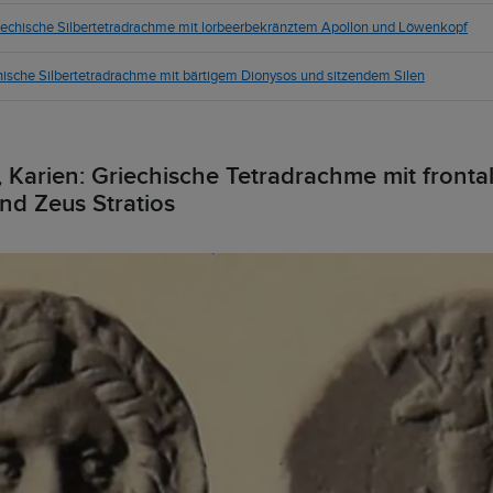
 Griechische Silbertetradrachme mit lorbeerbekränztem Apollon und Löwenkopf
chische Silbertetradrachme mit bärtigem Dionysos und sitzendem Silen
, Karien: Griechische Tetradrachme mit front
nd Zeus Stratios