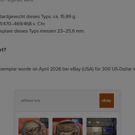
RK - eigenes Werk.
ardgewicht dieses Typs: ca. 15,89 g.
71/470–469/468 v. Chr.
mplare dieses Typs messen 23–25,6 mm.
rt?
Exemplar wurde im April 2026 bei eBay (USA) für 300 US-Dollar v
affiliate link