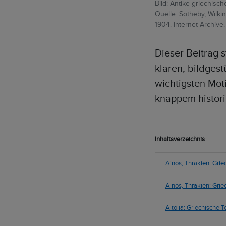
Bild: Antike griechisch
Quelle: Sotheby, Wilk
1904. Internet Archive.
Dieser Beitrag s
klaren, bildges
wichtigsten Mot
knappem histor
Inhaltsverzeichnis
Ainos, Thrakien: Gri
Ainos, Thrakien: Gri
Aitolia: Griechische 