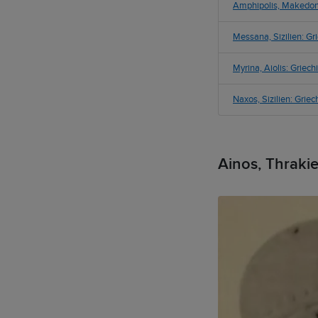
Amphipolis, Makedoni
Messana, Sizilien: G
Myrina, Aiolis: Griec
Naxos, Sizilien: Grie
Ainos, Thraki