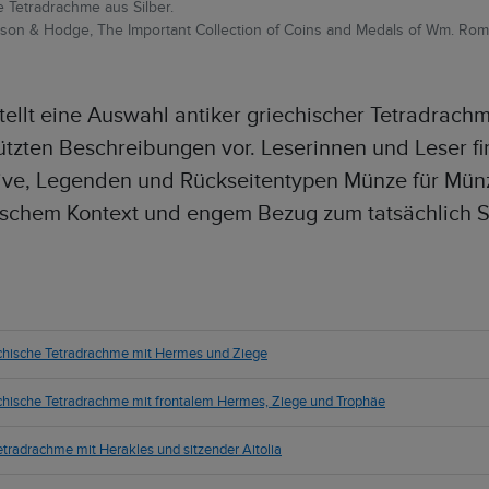
e Tetradrachme aus Silber.
inson & Hodge, The Important Collection of Coins and Medals of Wm. Rom
tellt eine Auswahl antiker griechischer Tetradrachm
tützten Beschreibungen vor. Leserinnen und Leser fi
ive, Legenden und Rückseitentypen Münze für Münze
ischem Kontext und engem Bezug zum tatsächlich S
echische Tetradrachme mit Hermes und Ziege
echische Tetradrachme mit frontalem Hermes, Ziege und Trophäe
Tetradrachme mit Herakles und sitzender Aitolia