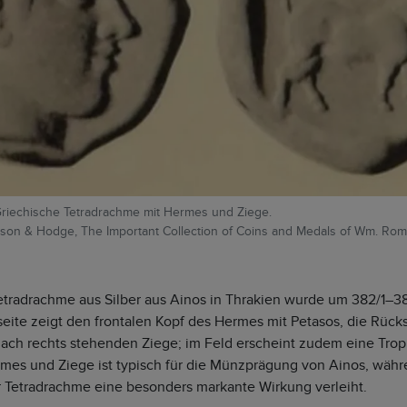
 Griechische Tetradrachme mit Hermes und Ziege.
inson & Hodge, The Important Collection of Coins and Medals of Wm. Rom
etradrachme aus Silber aus Ainos in Thrakien wurde um 382/1–38
seite zeigt den frontalen Kopf des Hermes mit Petasos, die Rück
ach rechts stehenden Ziege; im Feld erscheint zudem eine Trop
mes und Ziege ist typisch für die Münzprägung von Ainos, währ
er Tetradrachme eine besonders markante Wirkung verleiht.