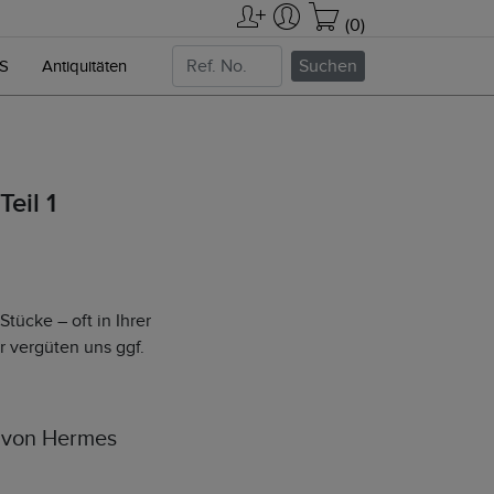
(0)
Suchen
NS
Antiquitäten
eil 1
tücke – oft in Ihrer
er vergüten uns ggf.
, von Hermes