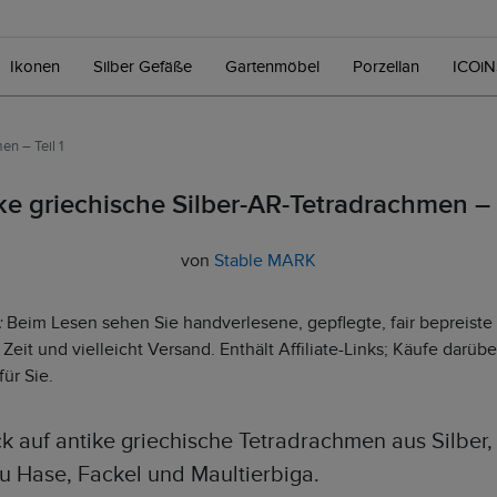
Ikonen
Silber Gefäße
Gartenmöbel
Porzellan
ICOi
en – Teil 1
ke griechische Silber-AR-Tetradrachmen – T
von
Stable MARK
:
Beim Lesen sehen Sie handverlesene, gepflegte, fair bepreiste S
Zeit und vielleicht Versand. Enthält Affiliate-Links; Käufe darüb
ür Sie.
ck auf antike griechische Tetradrachmen aus Silber
zu Hase, Fackel und Maultierbiga.